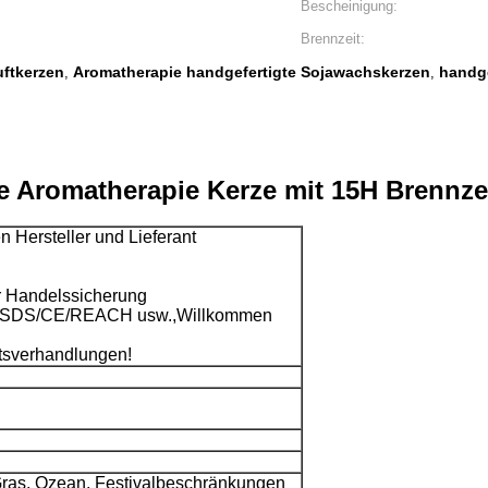
Bescheinigung:
Brennzeit:
ftkerzen
Aromatherapie handgefertigte Sojawachskerzen
handge
,
,
e Aromatherapie Kerze mit 15H Brennze
n Hersteller und Lieferant
 Handelssicherung
on MSDS/CE/REACH usw.,Willkommen
ftsverhandlungen!
Gras, Ozean, Festivalbeschränkungen