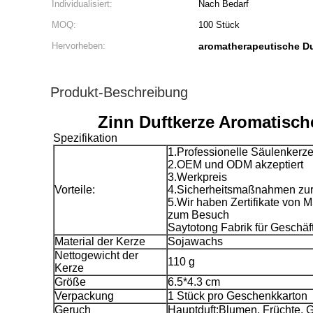
Individualisiert:
Nach Bedarf
MOQ:
100 Stück
Hervorheben:
aromatherapeutische Du
Produkt-Beschreibung
Zinn Duftkerze Aromatisch
Spezifikation
1.Professionelle Säulenkerze
2.OEM und ODM akzeptiert
3.Werkpreis
Vorteile:
4.Sicherheitsmaßnahmen zur
5.Wir haben Zertifikate v
zum Besuch
Saytotong Fabrik für Geschä
Material der Kerze
Sojawachs
Nettogewicht der
110 g
Kerze
Größe
6.5*4.3 cm
Verpackung
1 Stück pro Geschenkkarton
Geruch
Hauptduft:Blumen, Früchte, 