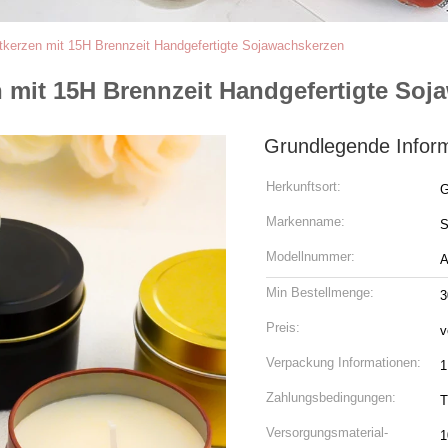
tkerzen mit 15H Brennzeit Handgefertigte Sojawachskerzen
 mit 15H Brennzeit Handgefertigte Soj
Grundlegende Infor
Herkunftsort:
G
Markenname:
S
Modellnummer:
A
Min Bestellmenge:
3
Preis:
v
Verpackung Informationen:
1
Zahlungsbedingungen:
T
Versorgungsmaterial-
1