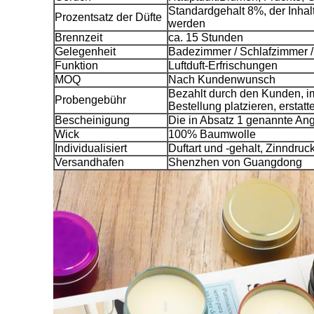
Standardgehalt 8%, der Inha
Prozentsatz der Düfte
werden
Brennzeit
ca. 15 Stunden
Gelegenheit
Badezimmer / Schlafzimmer / E
Funktion
Luftduft-Erfrischungen
MOQ
Nach Kundenwunsch
Bezahlt durch den Kunden, i
Probengebühr
Bestellung platzieren, erstatt
Bescheinigung
Die in Absatz 1 genannte Ang
Wick
100% Baumwolle
Individualisiert
Duftart und -gehalt, Zinndruc
Versandhafen
Shenzhen von Guangdong